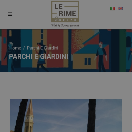
Home
/
Parchi E Giardini
PARCHI E GIARDINI